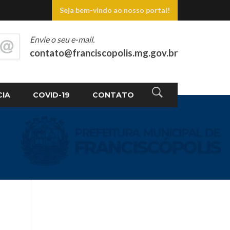
Seja bem-vindo ao nosso portal!
Envie o seu e-mail.
contato@franciscopolis.mg.gov.br
CIA
COVID-19
CONTATO