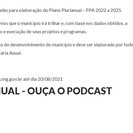
dades para elaboração do Plano Plurianual – PPA 2022 a 2025.
os que o município irá trilhar e, com base nos dados obtidos, a
o e execução de seus projetos e programas.
o do desenvolvimento do município e deve ser elaborado por tod
ária Anual.
s.mg.gov.br até dia 20/08/2021
NUAL - OUÇA O PODCAST