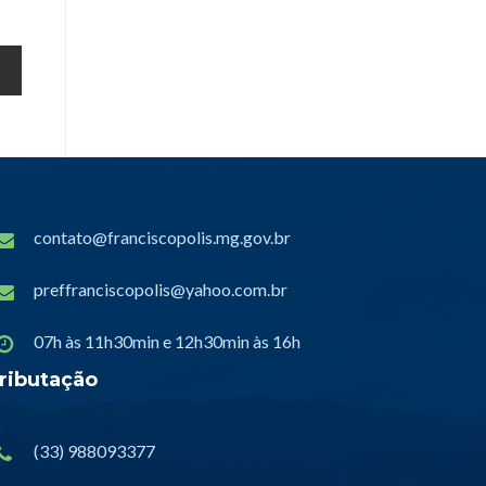
contato@franciscopolis.mg.gov.br
preffranciscopolis@yahoo.com.br
07h às 11h30min e 12h30min às 16h
ributação
(33) 988093377