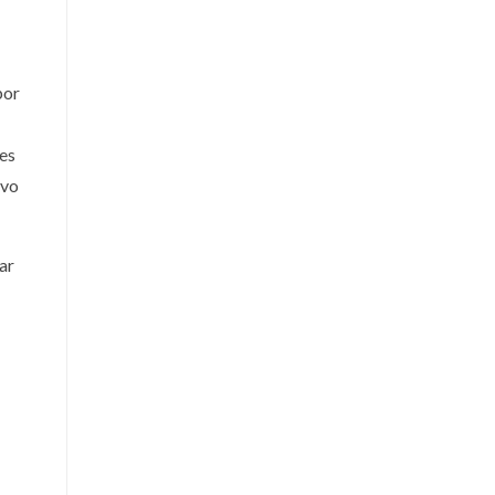
por
des
ivo
ar