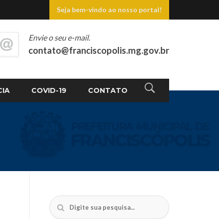
Seja bem-vindo ao nosso portal!
Envie o seu e-mail.
contato@franciscopolis.mg.gov.br
CIA
COVID-19
CONTATO