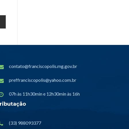
contato@franciscopolis.mg.gov.br
preffranciscopolis@yahoo.com.br
07h às 11h30min e 12h30min às 16h
ributação
(33) 988093377