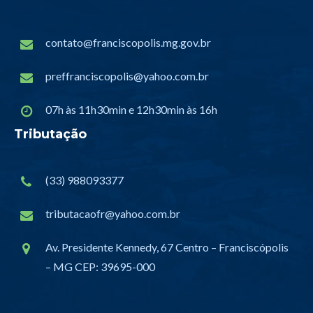
contato@franciscopolis.mg.gov.br
preffranciscopolis@yahoo.com.br
07h às 11h30min e 12h30min às 16h
Tributação
(33) 988093377
tributacaofr@yahoo.com.br
Av. Presidente Kennedy, 67 Centro – Franciscópolis
– MG CEP: 39695-000