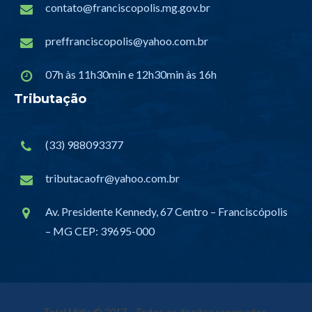
contato@franciscopolis.mg.gov.br
preffranciscopolis@yahoo.com.br
07h às 11h30min e 12h30min às 16h
Tributação
(33) 988093377
tributacaofr@yahoo.com.br
Av. Presidente Kennedy, 67 Centro – Franciscópolis
– MG CEP: 39695-000