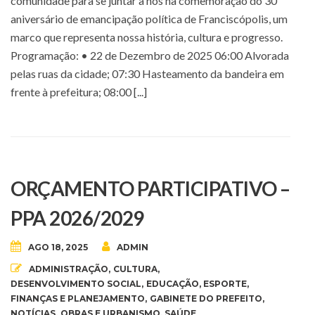
comunidade para se juntar a nós na comemoração do 30º
aniversário de emancipação política de Franciscópolis, um
marco que representa nossa história, cultura e progresso.
Programação: • 22 de Dezembro de 2025 06:00 Alvorada
pelas ruas da cidade; 07:30 Hasteamento da bandeira em
frente à prefeitura; 08:00 [...]
ORÇAMENTO PARTICIPATIVO –
PPA 2026/2029
AGO 18, 2025
ADMIN
ADMINISTRAÇÃO
,
CULTURA
,
DESENVOLVIMENTO SOCIAL
,
EDUCAÇÃO
,
ESPORTE
,
FINANÇAS E PLANEJAMENTO
,
GABINETE DO PREFEITO
,
NOTÍCIAS
,
OBRAS E URBANISMO
,
SAÚDE