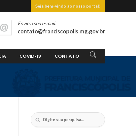
Seja bem-vindo ao nosso portal!
Envie o seu e-mail.
contato@franciscopolis.mg.gov.br
CIA
COVID-19
CONTATO