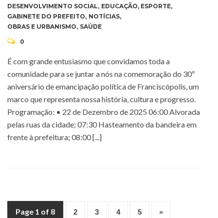
DESENVOLVIMENTO SOCIAL
,
EDUCAÇÃO
,
ESPORTE
,
GABINETE DO PREFEITO
,
NOTÍCIAS
,
OBRAS E URBANISMO
,
SAÚDE
0
É com grande entusiasmo que convidamos toda a
comunidade para se juntar a nós na comemoração do 30º
aniversário de emancipação política de Franciscópolis, um
marco que representa nossa história, cultura e progresso.
Programação: • 22 de Dezembro de 2025 06:00 Alvorada
pelas ruas da cidade; 07:30 Hasteamento da bandeira em
frente à prefeitura; 08:00 [...]
Page 1 of 8
2
3
4
5
»