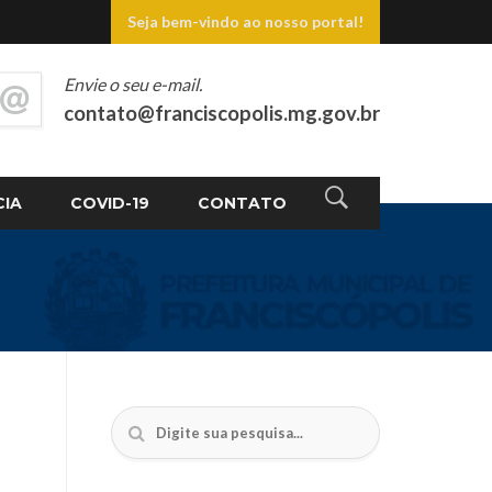
Seja bem-vindo ao nosso portal!
Envie o seu e-mail.
contato@franciscopolis.mg.gov.br
CIA
COVID-19
CONTATO