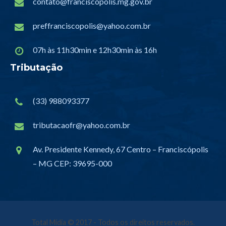
contato@franciscopolis.mg.gov.br
preffranciscopolis@yahoo.com.br
07h às 11h30min e 12h30min às 16h
Tributação
(33) 988093377
tributacaofr@yahoo.com.br
Av. Presidente Kennedy, 67 Centro – Franciscópolis
– MG CEP: 39695-000
Total Mídia
© 2017 - Todos os direitos reservados.