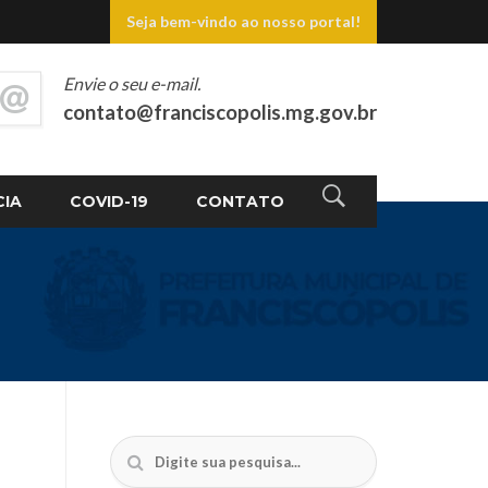
Seja bem-vindo ao nosso portal!
Envie o seu e-mail.
contato@franciscopolis.mg.gov.br
CIA
COVID-19
CONTATO