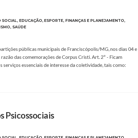
 SOCIAL
,
EDUCAÇÃO
,
ESPORTE
,
FINANÇAS E PLANEJAMENTO
,
ISMO
,
SAÚDE
epartições públicas municipais de Franciscópolis/MG, nos dias 04 e
em razão das comemorações de Corpus Cristi. Art. 2º - Ficam
s serviços essenciais de interesse da coletividade, tais como:
s Psicossociais
 SOCIAL
,
EDUCAÇÃO
,
ESPORTE
,
FINANÇAS E PLANEJAMENTO
,