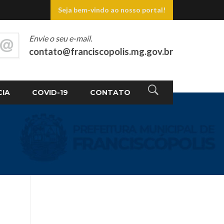
Seja bem-vindo ao nosso portal!
Envie o seu e-mail.
contato@franciscopolis.mg.gov.br
CIA
COVID-19
CONTATO