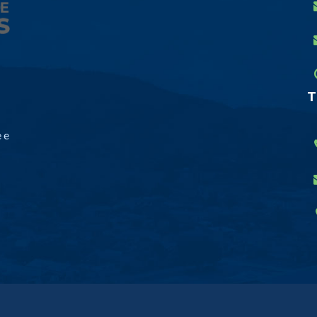
T
 e
.