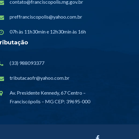
contato@franciscopolis.mg.gov.br
preffranciscopolis@yahoo.com.br
07h às 11h30min e 12h30min às 16h
ributação
(33) 988093377
tributacaofr@yahoo.com.br
Av. Presidente Kennedy, 67 Centro –
Franciscópolis – MG CEP: 39695-000