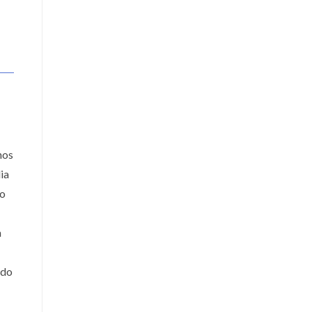
nos
ia
do
a
ado