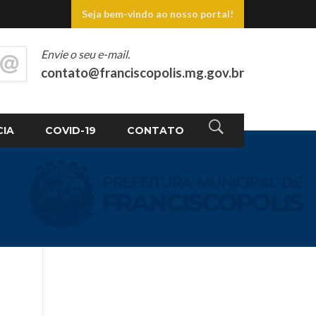
Seja bem-vindo ao nosso portal!
Envie o seu e-mail.
contato@franciscopolis.mg.gov.br
CIA
COVID-19
CONTATO