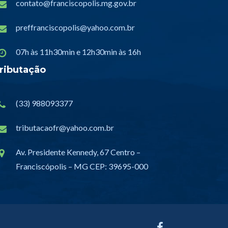
contato@franciscopolis.mg.gov.br
preffranciscopolis@yahoo.com.br
07h às 11h30min e 12h30min às 16h
ributação
(33) 988093377
tributacaofr@yahoo.com.br
Av. Presidente Kennedy, 67 Centro –
Franciscópolis – MG CEP: 39695-000