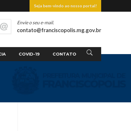
Seja bem-vindo ao nosso portal!
Envie o seu e-mail.
contato@franciscopolis.mg.gov.br
CIA
COVID-19
CONTATO