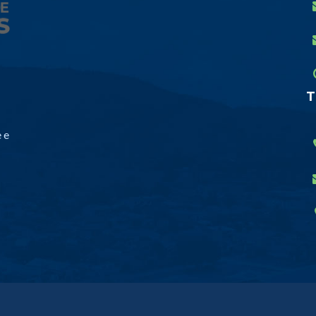
T
 e
.