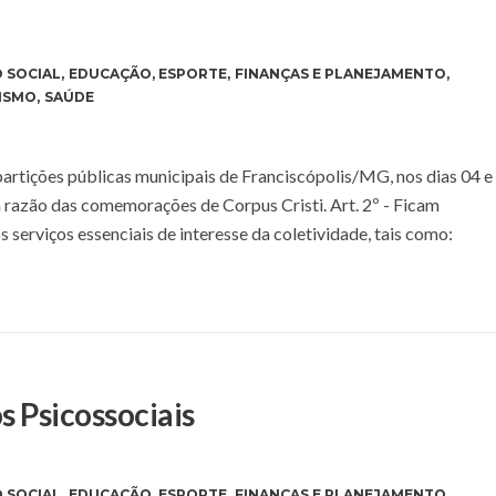
 SOCIAL
,
EDUCAÇÃO
,
ESPORTE
,
FINANÇAS E PLANEJAMENTO
,
ISMO
,
SAÚDE
epartições públicas municipais de Franciscópolis/MG, nos dias 04 e
em razão das comemorações de Corpus Cristi. Art. 2º - Ficam
s serviços essenciais de interesse da coletividade, tais como:
s Psicossociais
 SOCIAL
,
EDUCAÇÃO
,
ESPORTE
,
FINANÇAS E PLANEJAMENTO
,