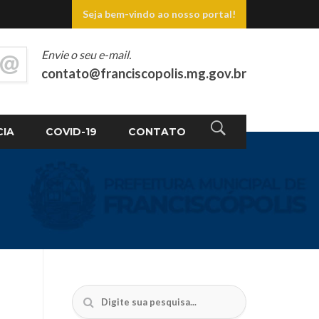
Seja bem-vindo ao nosso portal!
Envie o seu e-mail.
contato@franciscopolis.mg.gov.br
CIA
COVID-19
CONTATO