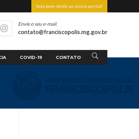
Seja bem-vindo ao nosso portal!
Envie o seu e-mail.
contato@franciscopolis.mg.gov.br
CIA
COVID-19
CONTATO