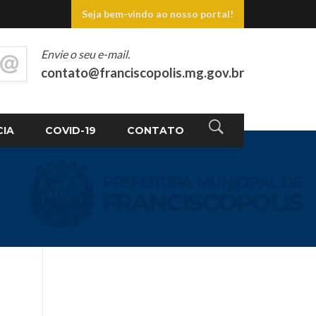
Seja bem-vindo ao nosso portal!
Envie o seu e-mail.
contato@franciscopolis.mg.gov.br
CIA
COVID-19
CONTATO