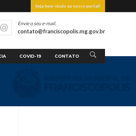
Seja bem-vindo ao nosso portal!
Envie o seu e-mail.
contato@franciscopolis.mg.gov.br
CIA
COVID-19
CONTATO