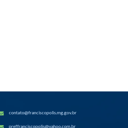
contato@franciscopolis.mg.gov.br
preffranciscopolis@yahoo.com.br