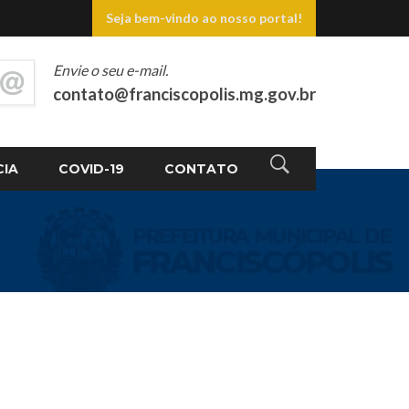
Seja bem-vindo ao nosso portal!
Envie o seu e-mail.
contato@franciscopolis.mg.gov.br
CIA
COVID-19
CONTATO