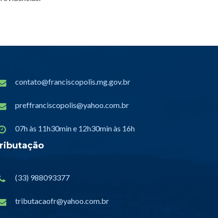
contato@franciscopolis.mg.gov.br
preffranciscopolis@yahoo.com.br
07h às 11h30min e 12h30min às 16h
ributação
(33) 988093377
tributacaofr@yahoo.com.br