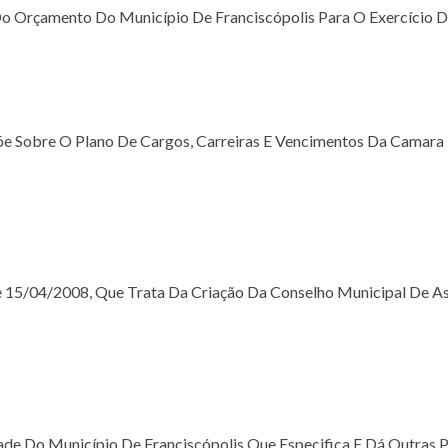
 Do Orçamento Do Município De Franciscópolis Para O Exercício 
põe Sobre O Plano De Cargos, Carreiras E Vencimentos Da Camara
De 15/04/2008, Que Trata Da Criação Da Conselho Municipal De A
de Do Município De Franciscópolis Que Especifica E Dá Outras P