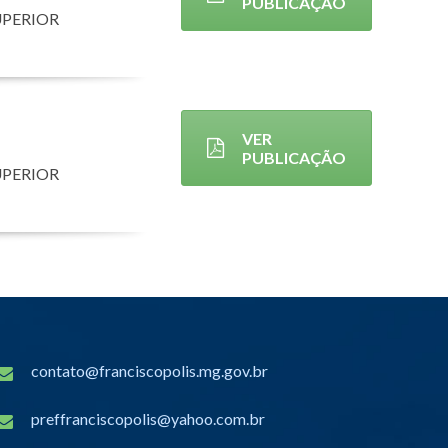
PUBLICAÇÃO
UPERIOR
VER
PUBLICAÇÃO
UPERIOR
contato@franciscopolis.mg.gov.br
preffranciscopolis@yahoo.com.br