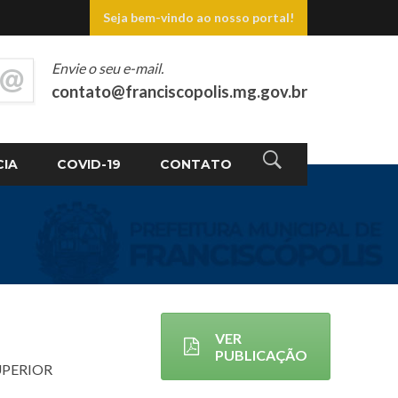
Seja bem-vindo ao nosso portal!
Envie o seu e-mail.
contato@franciscopolis.mg.gov.br
CIA
COVID-19
CONTATO
VER
PUBLICAÇÃO
UPERIOR