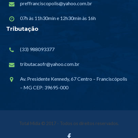
preffranciscopolis@yahoo.com.br
07h às 11h30min e 12h30min às 16h
Tributação
(33) 988093377
tributacaofr@yahoo.com.br
Av. Presidente Kennedy, 67 Centro – Franciscópolis
– MG CEP: 39695-000
Total Mídia
© 2017 - Todos os direitos reservados.