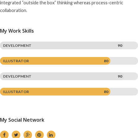
integrated “outside the box” thinking whereas process-centric
collaboration.
My Work Skills
DEVELOPMENT
90
ILLUSTRATOR
80
DEVELOPMENT
90
ILLUSTRATOR
80
My Social Network