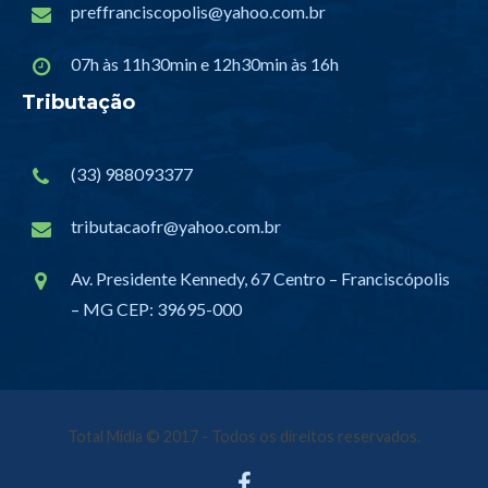
preffranciscopolis@yahoo.com.br
07h às 11h30min e 12h30min às 16h
Tributação
(33) 988093377
tributacaofr@yahoo.com.br
Av. Presidente Kennedy, 67 Centro – Franciscópolis
– MG CEP: 39695-000
Total Mídia
© 2017 - Todos os direitos reservados.