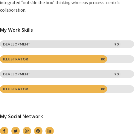
integrated “outside the box” thinking whereas process-centric
collaboration.
My Work Skills
DEVELOPMENT
90
ILLUSTRATOR
80
DEVELOPMENT
90
ILLUSTRATOR
80
My Social Network