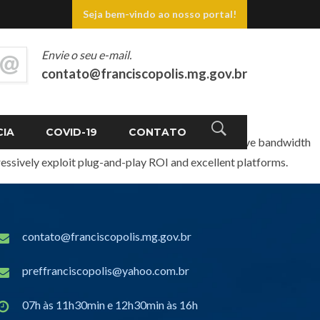
Seja bem-vindo ao nosso portal!
Envie o seu e-mail.
contato@franciscopolis.mg.gov.br
CIA
COVID-19
CONTATO
lue via distributed value. Efficiently restore adaptive bandwidth
essively exploit plug-and-play ROI and excellent platforms.
contato@franciscopolis.mg.gov.br
preffranciscopolis@yahoo.com.br
07h às 11h30min e 12h30min às 16h