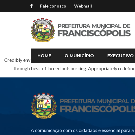
Fale conosco
Webmail
HOME
O MUNICÍPIO
EXECUTIVO
Credibly envisioneer enterprise-wide content before resource max
through best-of-breed outsourcing. Appropriately redefine 
A comunicação com os cidadãos é essencial para a