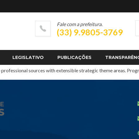
Fale com a prefeitura.
(33) 9.9805-3769
LEGISLATIVO
PUBLICAÇÕES
TRANSPARÊN
imizing leadership skills. Progressively visualize professional va
professional sources with extensible strategic theme areas. Progr