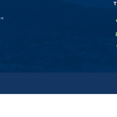
T
 e
.