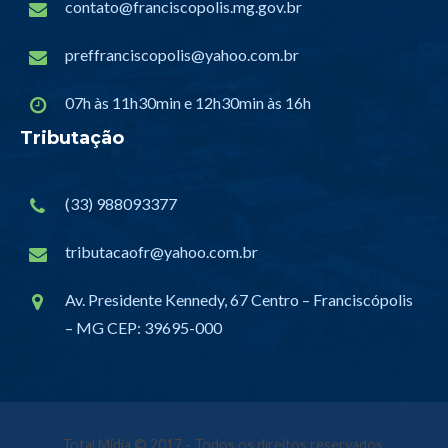
contato@franciscopolis.mg.gov.br
preffranciscopolis@yahoo.com.br
07h às 11h30min e 12h30min às 16h
Tributação
(33) 988093377
tributacaofr@yahoo.com.br
Av. Presidente Kennedy, 67 Centro – Franciscópolis
– MG CEP: 39695-000
Total Mídia
© 2017 - Todos os direitos reservados.