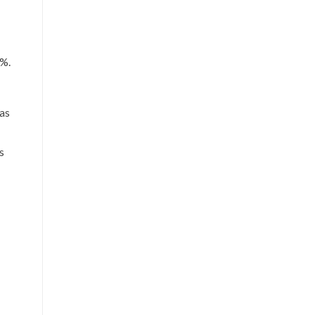
%.
as
s