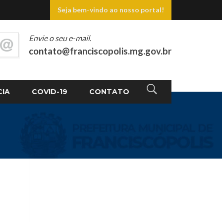
Seja bem-vindo ao nosso portal!
Envie o seu e-mail.
contato@franciscopolis.mg.gov.br
CIA
COVID-19
CONTATO