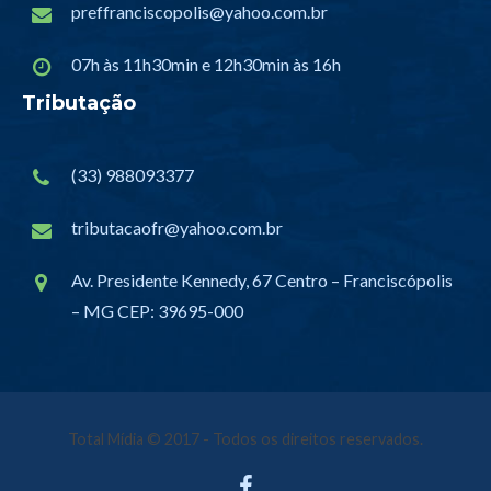
preffranciscopolis@yahoo.com.br
07h às 11h30min e 12h30min às 16h
Tributação
(33) 988093377
tributacaofr@yahoo.com.br
Av. Presidente Kennedy, 67 Centro – Franciscópolis
– MG CEP: 39695-000
Total Mídia
© 2017 - Todos os direitos reservados.