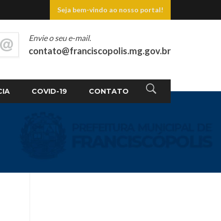
Seja bem-vindo ao nosso portal!
Envie o seu e-mail.
contato@franciscopolis.mg.gov.br
CIA
COVID-19
CONTATO