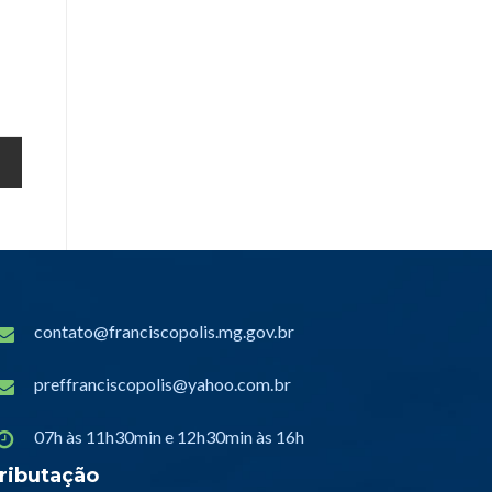
contato@franciscopolis.mg.gov.br
preffranciscopolis@yahoo.com.br
07h às 11h30min e 12h30min às 16h
ributação