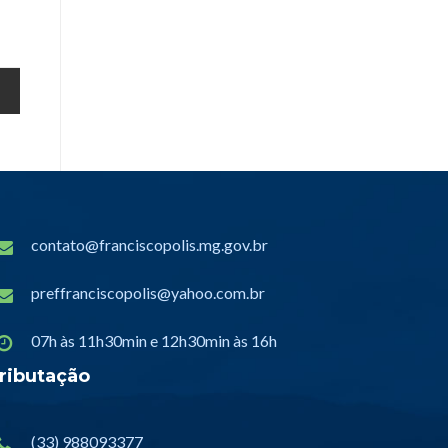
contato@franciscopolis.mg.gov.br
preffranciscopolis@yahoo.com.br
07h às 11h30min e 12h30min às 16h
ributação
(33) 988093377