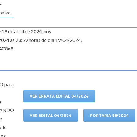
-
baixo.
e 19 de abril de 2024, nos
2024 às 23:59 horas do dia 19/04/2024,
14C8e8
O para
VER ERRATA EDITAL 04/2024
a
ERANDO
VER EDITAL 04/2024
PORTARIA 99/2024
e
aúde
e o