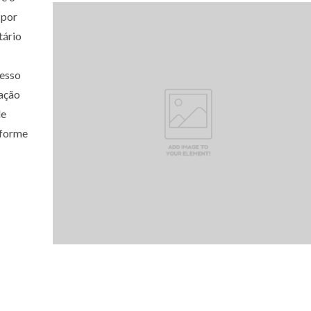
 por
tário
cesso
mação
de
nforme