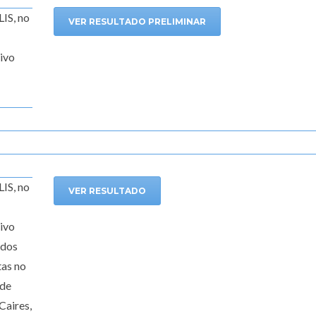
S, no
VER RESULTADO PRELIMINAR
tivo
S, no
VER RESULTADO
tivo
 dos
tas no
 de
Caires,