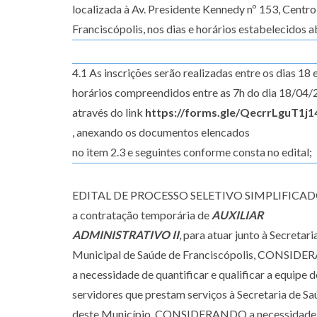
localizada à Av. Presidente Kennedy nº 153, Centro
Franciscópolis, nos dias e horários estabelecidos a
4.1 As inscrições serão realizadas entre os dias 18 
horários compreendidos entre as 7h do dia 18/04/
através do link
https://forms.gle/QecrrLguT1j
, anexando os documentos elencados
no item 2.3 e seguintes conforme consta no edital;
EDITAL DE PROCESSO SELETIVO SIMPLIFICAD
a contratação temporária de
AUXILIAR
ADMINISTRATIVO II
, para atuar junto à Secretari
Municipal de Saúde de Franciscópolis, CONSID
a necessidade de quantificar e qualificar a equipe d
servidores que prestam serviços à Secretaria de S
deste Município, CONSIDERANDO a necessidade 