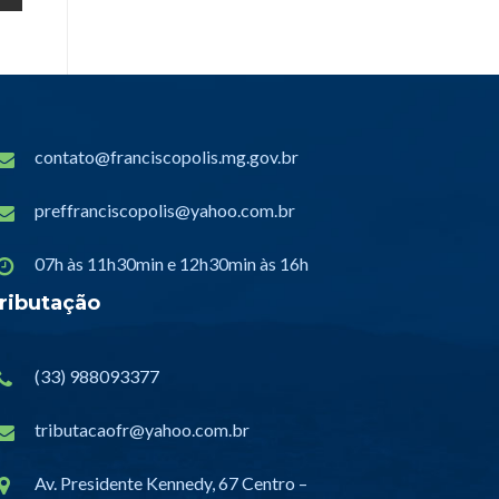
contato@franciscopolis.mg.gov.br
preffranciscopolis@yahoo.com.br
07h às 11h30min e 12h30min às 16h
ributação
(33) 988093377
tributacaofr@yahoo.com.br
Av. Presidente Kennedy, 67 Centro –