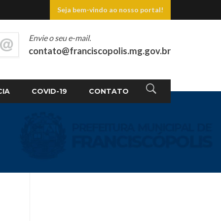
Seja bem-vindo ao nosso portal!
Envie o seu e-mail.
contato@franciscopolis.mg.gov.br
CIA
COVID-19
CONTATO