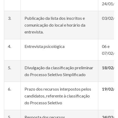
24/01/2
3.
Publicação da lista dos inscritos e
03/02/2
comunicação do local e horário da
entrevista.
4.
Entrevista psicológica
06 e
07/02/2
5.
Divulgação da classificação preliminar
18/02/2
do Processo Seletivo Simplificado
6.
Prazo dos recursos interpostos pelos
19/02/2
candidatos, referente à classificação
do Processo Seletivo
5.
Resposta dos recursos
24/02/2