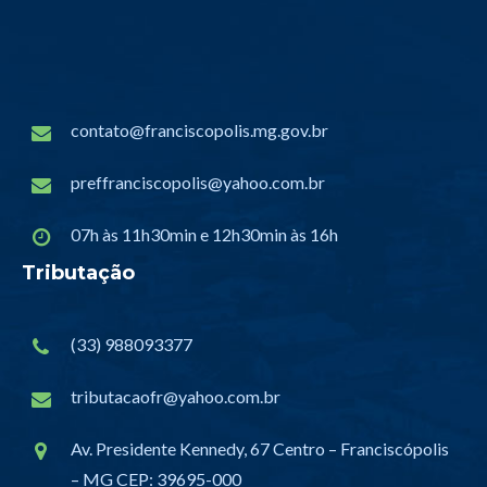
contato@franciscopolis.mg.gov.br
preffranciscopolis@yahoo.com.br
07h às 11h30min e 12h30min às 16h
Tributação
(33) 988093377
tributacaofr@yahoo.com.br
Av. Presidente Kennedy, 67 Centro – Franciscópolis
– MG CEP: 39695-000