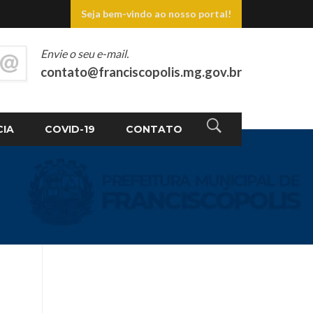
Seja bem-vindo ao nosso portal!
Envie o seu e-mail.
contato@franciscopolis.mg.gov.br
CIA
COVID-19
CONTATO