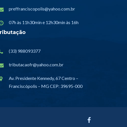
preffranciscopolis@yahoo.com.br
07h às 11h30min e 12h30min às 16h
ributação
(33) 988093377
tributacaofr@yahoo.com.br
Av. Presidente Kennedy, 67 Centro –
Franciscópolis – MG CEP: 39695-000