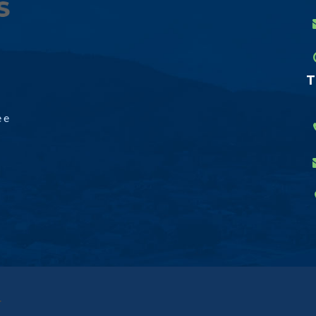
T
 e
.