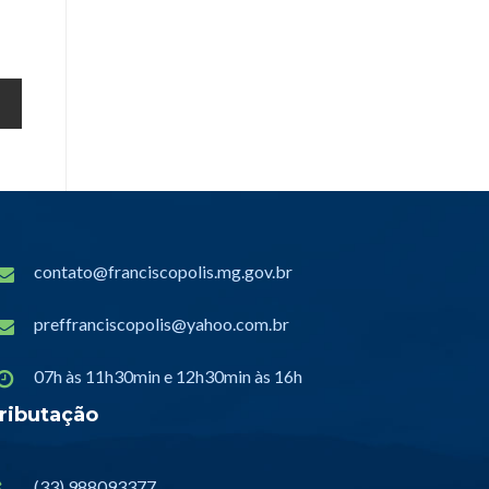
contato@franciscopolis.mg.gov.br
preffranciscopolis@yahoo.com.br
07h às 11h30min e 12h30min às 16h
ributação
(33) 988093377