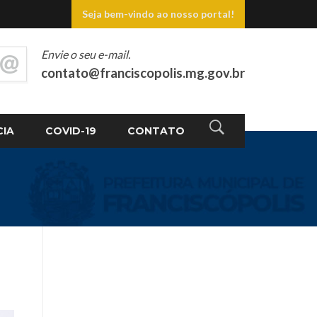
Seja bem-vindo ao nosso portal!
Envie o seu e-mail.
contato@franciscopolis.mg.gov.br
CIA
COVID-19
CONTATO