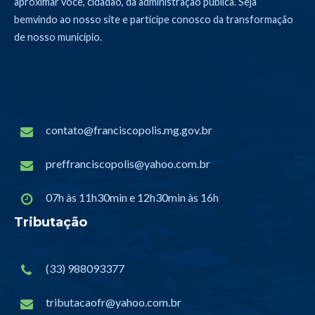
aproximar você, cidadão, da administração pública. Seja
bemvindo ao nosso site e participe conosco da transformação
de nosso município.
contato@franciscopolis.mg.gov.br
preffranciscopolis@yahoo.com.br
07h às 11h30min e 12h30min às 16h
Tributação
(33) 988093377
tributacaofr@yahoo.com.br