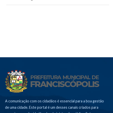
A comunicação com os cidadãos é essencial para a boa gestão
de uma cidade. Este portal é um desses canais criados para