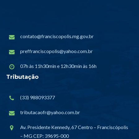
contato@franciscopolis.mg.gov.br
preffranciscopolis@yahoo.com.br
07h às 11h30min e 12h30min às 16h
Tributação
(33) 988093377
tributacaofr@yahoo.com.br
Av. Presidente Kennedy, 67 Centro – Franciscópolis
– MG CEP: 39695-000