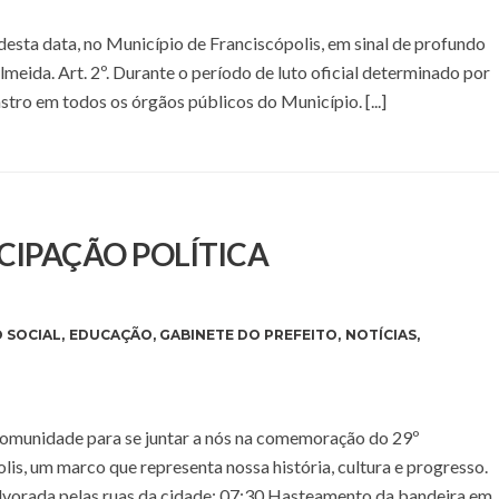
ir desta data, no Município de Franciscópolis, em sinal de profundo
meida. Art. 2º. Durante o período de luto oficial determinado por
stro em todos os órgãos públicos do Município. [...]
CIPAÇÃO POLÍTICA
 SOCIAL
,
EDUCAÇÃO
,
GABINETE DO PREFEITO
,
NOTÍCIAS
,
omunidade para se juntar a nós na comemoração do 29º
lis, um marco que representa nossa história, cultura e progresso.
vorada pelas ruas da cidade; 07:30 Hasteamento da bandeira em