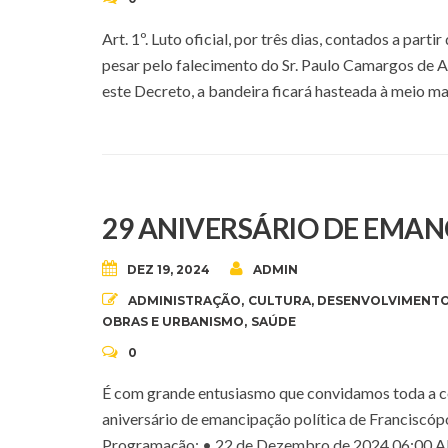
Art. 1º. Luto oficial, por três dias, contados a part
pesar pelo falecimento do Sr. Paulo Camargos de Al
este Decreto, a bandeira ficará hasteada à meio ma
29 ANIVERSÁRIO DE EMAN
DEZ 19, 2024
ADMIN
ADMINISTRAÇÃO
,
CULTURA
,
DESENVOLVIMENTO
OBRAS E URBANISMO
,
SAÚDE
0
É com grande entusiasmo que convidamos toda a c
aniversário de emancipação política de Franciscópo
Programação: • 22 de Dezembro de 2024 06:00 Al